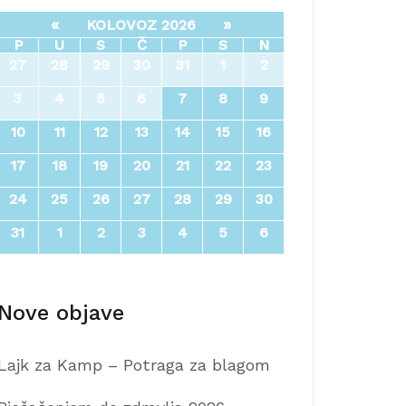
«
»
KOLOVOZ 2026
P
U
S
Č
P
S
N
27
28
29
30
31
1
2
3
4
5
6
7
8
9
10
11
12
13
14
15
16
17
18
19
20
21
22
23
24
25
26
27
28
29
30
31
1
2
3
4
5
6
Nove objave
Lajk za Kamp – Potraga za blagom