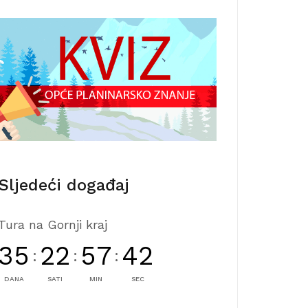
Sljedeći događaj
Tura na Gornji kraj
35
22
57
40
:
:
:
DANA
SATI
MIN
SEC