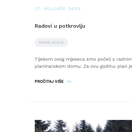
27. VELJAČE 2023.
Radovi u potkrovlju
RADNE AKCIJE
Tijekom ovog mjeseca smo počeli s radni
planinarskom domu. Za ovu godinu plan je 
PROČITAJ VIŠE
>>