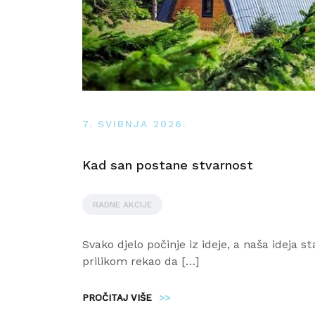
7. SVIBNJA 2026.
Kad san postane stvarnost
RADNE AKCIJE
Svako djelo počinje iz ideje, a naša ideja s
prilikom rekao da […]
PROČITAJ VIŠE
>>