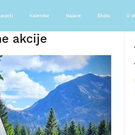
avjeti
Kalendar
Najave
Škola
O d
e akcije