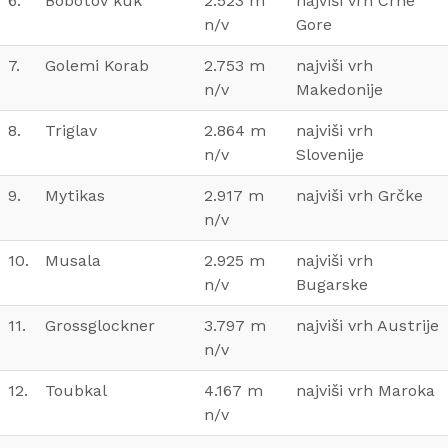
6.
Bobotov kuk
2.523 m
najviši vrh Crne
n/v
Gore
7.
Golemi Korab
2.753 m
najviši vrh
n/v
Makedonije
8.
Triglav
2.864 m
najviši vrh
n/v
Slovenije
9.
Mytikas
2.917 m
najviši vrh Grčke
n/v
10.
Musala
2.925 m
najviši vrh
n/v
Bugarske
11.
Grossglockner
3.797 m
najviši vrh Austrije
n/v
12.
Toubkal
4.167 m
najviši vrh Maroka
n/v