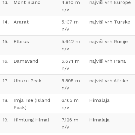
13.
Mont Blanc
4.810 m
najviši vrh Europe
n/v
14.
Ararat
5.137 m
najviši vrh Turske
n/v
15.
Elbrus
5.642 m
najviši vrh Rusije
n/v
16.
Damavand
5.671 m
najviši vrh Irana
n/v
17.
Uhuru Peak
5.895 m
najviši vrh Afrike
n/v
18.
Imja Tse (Island
6.165 m
Himalaja
Peak)
n/v
19.
Himlung Himal
7.126 m
Himalaja
n/v