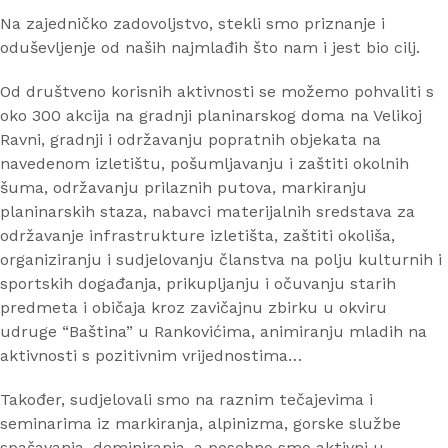
Na zajedničko zadovoljstvo, stekli smo priznanje i
oduševljenje od naših najmlađih što nam i jest bio cilj.
Od društveno korisnih aktivnosti se možemo pohvaliti s
oko 300 akcija na gradnji planinarskog doma na Velikoj
Ravni, gradnji i održavanju popratnih objekata na
navedenom izletištu, pošumljavanju i zaštiti okolnih
šuma, održavanju prilaznih putova, markiranju
planinarskih staza, nabavci materijalnih sredstava za
održavanje infrastrukture izletišta, zaštiti okoliša,
organiziranju i sudjelovanju članstva na polju kulturnih i
sportskih događanja, prikupljanju i očuvanju starih
predmeta i običaja kroz zavičajnu zbirku u okviru
udruge “Baština” u Rankovićima, animiranju mladih na
aktivnosti s pozitivnim vrijednostima…
Također, sudjelovali smo na raznim tečajevima i
seminarima iz markiranja, alpinizma, gorske službe
spašavanja, deminiranja, a posebno smo aktivni u