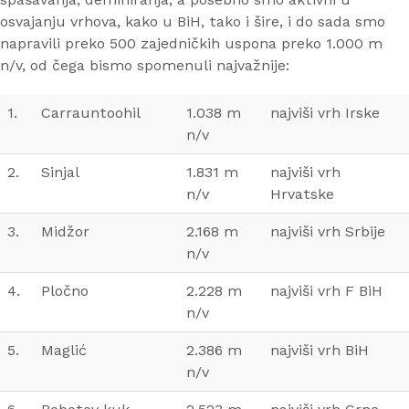
osvajanju vrhova, kako u BiH, tako i šire, i do sada smo
napravili preko 500 zajedničkih uspona preko 1.000 m
n/v, od čega bismo spomenuli najvažnije:
1.
Carrauntoohil
1.038 m
najviši vrh Irske
n/v
2.
Sinjal
1.831 m
najviši vrh
n/v
Hrvatske
3.
Midžor
2.168 m
najviši vrh Srbije
n/v
4.
Pločno
2.228 m
najviši vrh F BiH
n/v
5.
Maglić
2.386 m
najviši vrh BiH
n/v