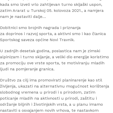
kada smo izveli vrlo zahtijevan turno skijaški uspon,
zatim Ararat u Turskoj 05. kolovoza 2021., a namjera
nam je nastaviti dalje…
Dobitnici smo brojnih nagrada i priznanja
za doprinos i razvoj sporta, a aktivni smo i kao članica
Sportskog saveza općine Novi Travnik.
U zadnjih desetak godina, poslastica nam je zimski
alpinizam i turno skijanje, a veliki dio energije koristimo
za promociju ove vrste sporta, te motiviranju mladih
ljudi na pomjeranje granica.
Društvo za cilj ima promovirati planinarenje kao stil
življenja, ukazati na alternativnu mogućnost korištenja
slobodnog vremena u prirodi i s prirodom, zatim
poticanje mladih na aktivnosti u prirodi, zaštitu i
održanje biljnih i životinjskih vrsta, a u planu imamo
nastaviti s osvajanjem novih vrhova, te nastavkom