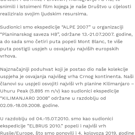
snimili i istoimeni film kojega je naše Društvo u cijelosti
realiziralo svojim ljudskim resursima.
Sudionici smo ekspedicije “ALPE 2007” u organizaciji
“Planinarskog saveza HB”, održane 13.-21.07.2007. godine,
a do sada smo četiri puta popeli Mont Blanc, te više
puta postigli uspjeh u osvajanju najviših europskih
vrhova.
Najznačajniji poduhvat koji je postao dio naše kolekcije
uspjeha je osvajanja najvišeg vrha Crnog kontinenta. Naši
članovi su uspjeli osvojiti najviši vrh planine Kilimanjaro –
Uhuru Peak (5.895 m n/v) kao sudionici ekspedicije
“KILIMANJARO 2008″ održane u razdoblju od
02.09.-18.09.2008. godine.
U razdoblju od 04.-15.07.2010. smo kao sudionici
ekspedicije ”ELBRUS 2010.” popeli i najviši vrh
Rusije/Europe, što smo ponovili i 4. kolovoza 2019. godine