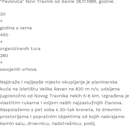
“Pavlovica” Novi Travnik od davne 26.11.1989. godine.
30
+
godina s vama
450
+
organiziranih tura
280
+
osvojenih vrhova
Najdraže i najljepše mjesto okupljanja je planinarska
kuća na izletištu Velika Ravan na 830 m n/v, udaljena
jugoistočno od Novog Travnika nekih 5-6 km. Izgrađena je
vlastitim rukama i voljom naših najzaslužnijih članova.
Raspolažemo s pet soba s 30-tak kreveta, te dnevnim
prostorijama i popratnim objektima od kojih nabrajamo
kamin salu, drvarnicu, nadstrešnicu, podij.