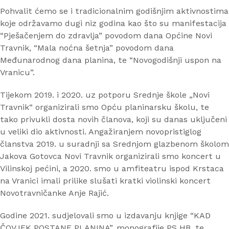
Pohvalit ćemo se i tradicionalnim godišnjim aktivnostima
koje održavamo dugi niz godina kao što su manifestacija
“Pješačenjem do zdravlja” povodom dana Općine Novi
Travnik, “Mala noćna šetnja” povodom dana
Međunarodnog dana planina, te “Novogodišnji uspon na
Vranicu”.
Tijekom 2019. i 2020. uz potporu Srednje škole „Novi
Travnik“ organizirali smo Opću planinarsku školu, te
tako privukli dosta novih članova, koji su danas uključeni
u veliki dio aktivnosti. Angažiranjem novopristiglog
članstva 2019. u suradnji sa Srednjom glazbenom školom
Jakova Gotovca Novi Travnik organizirali smo koncert u
Vilinskoj pećini, a 2020. smo u amfiteatru ispod Krstaca
na Vranici imali prilike slušati kratki violinski koncert
Novotravničanke Anje Rajić.
Godine 2021. sudjelovali smo u izdavanju knjige “KAD
ČOVJEK POSTANE PLANINA”, monografije PS HB, te