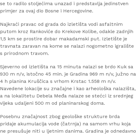
se to radilo stoljećima unazad i predstavlja jedinstven
primjer za ovaj dio Bosne i Hercegovine.
Najkraći pravac od grada do izletišta vodi asfaltnim
putom kroz Rankoviće do Krekove Kolibe, odakle zadnjih
1,5 km se prostire dobar makadamski put. Izletište je
travnata zaravan na kome se nalazi nogometno igralište
s prirodnom travom.
Sjeverno od izletišta na 15 minuta nalazi se brdo Kuk sa
930 m n/v, istočno 45 min. je Gradina 969 m n/v, južno na
4 h planina Kruščica s vrhom Krstac 1.558 m n/v.
Navedene lokacije su značajne i kao arheološka nalazišta,
a na lokalitetu Debela Međa nalaze se stećci iz srednjeg
vijeka udaljeni 500 m od planinarskog doma.
Posebnu značajnost zbog geološke strukture brda
pridaje akumulacija vode (čatrnja) na samom vrhu koja
ne presušuje niti u ljetnim danima. Gradina je odnedavno