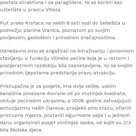
postala atraktivna i za paraglidere, te se koristi kao
uzletište u pravcu Viteza
Put preko Krstaca na nekih 8 sati vodi do Sebešića u
podnožju planine Vranica, poznatom po svojim
povijesnim, geološkim i prirodnim značajnostima.
Odnedavno smo se angažirali na istraživanju i ponovnom
stavljanju u funkciju Vilinske pećine koja je u ratnom i
poslijeratnom razdoblju bila zapostavljena, no sa svojim
prirodnim ljepotama predstavlja pravu atrakciju.
Pristupačna je za posjete, ima dvije velike, uskim
kanalima povezane dvorane od po stotinjak kvadrata,
obiluje pećinskim ukrasima, a 2008. godine zahvaljujući
entuzijazmu naših članova, prosjekli smo stazu, očistili
pristupna mjesta, postavili sigurnosne sajle i u jednom
danu organizirali posjet stotinjak osoba, od kojih su 2/3
bila školska djeca.