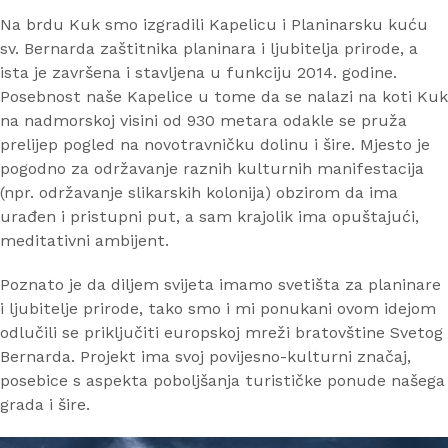
Na brdu Kuk smo izgradili Kapelicu i Planinarsku kuću
sv. Bernarda zaštitnika planinara i ljubitelja prirode, a
ista je završena i stavljena u funkciju 2014. godine.
Posebnost naše Kapelice u tome da se nalazi na koti Kuk
na nadmorskoj visini od 930 metara odakle se pruža
prelijep pogled na novotravničku dolinu i šire. Mjesto je
pogodno za održavanje raznih kulturnih manifestacija
(npr. održavanje slikarskih kolonija) obzirom da ima
urađen i pristupni put, a sam krajolik ima opuštajući,
meditativni ambijent.
Poznato je da diljem svijeta imamo svetišta za planinare
i ljubitelje prirode, tako smo i mi ponukani ovom idejom
odlučili se priključiti europskoj mreži bratovštine Svetog
Bernarda. Projekt ima svoj povijesno-kulturni značaj,
posebice s aspekta poboljšanja turističke ponude našega
grada i šire.