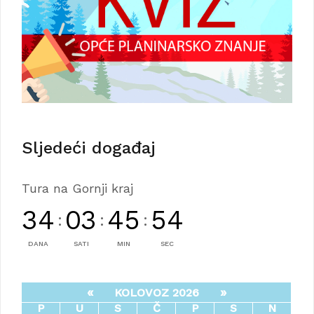
Sljedeći događaj
Tura na Gornji kraj
34
03
45
54
:
:
:
DANA
SATI
MIN
SEC
«
»
KOLOVOZ 2026
P
U
S
Č
P
S
N