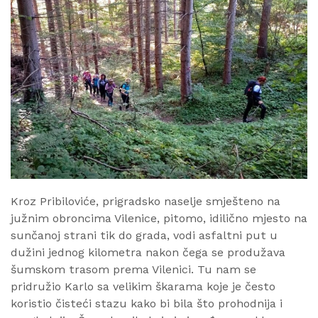
Kroz Pribiloviće, prigradsko naselje smješteno na
južnim obroncima Vilenice, pitomo, idilično mjesto na
sunčanoj strani tik do grada, vodi asfaltni put u
dužini jednog kilometra nakon čega se produžava
šumskom trasom prema Vilenici. Tu nam se
pridružio Karlo sa velikim škarama koje je često
koristio čisteći stazu kako bi bila što prohodnija i