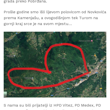
grada preko Pobrđana.
Prošle godine smo išli lijevom polovicom od Novkovića
prema Kamenjašu, a ovogodišnjom tek Turom na
gornji kraj srce je na svom mjestu…
S nama su bili prijatelji iz HPD Vitez, PD Medex, PD