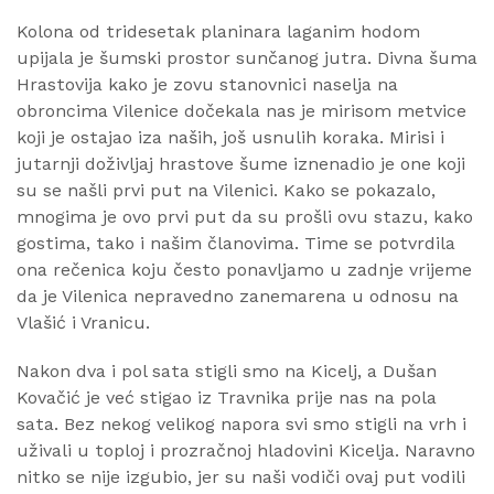
Kolona od tridesetak planinara laganim hodom
upijala je šumski prostor sunčanog jutra. Divna šuma
Hrastovija kako je zovu stanovnici naselja na
obroncima Vilenice dočekala nas je mirisom metvice
koji je ostajao iza naših, još usnulih koraka. Mirisi i
jutarnji doživljaj hrastove šume iznenadio je one koji
su se našli prvi put na Vilenici. Kako se pokazalo,
mnogima je ovo prvi put da su prošli ovu stazu, kako
gostima, tako i našim članovima. Time se potvrdila
ona rečenica koju često ponavljamo u zadnje vrijeme
da je Vilenica nepravedno zanemarena u odnosu na
Vlašić i Vranicu.
Nakon dva i pol sata stigli smo na Kicelj, a Dušan
Kovačić je već stigao iz Travnika prije nas na pola
sata. Bez nekog velikog napora svi smo stigli na vrh i
uživali u toploj i prozračnoj hladovini Kicelja. Naravno
nitko se nije izgubio, jer su naši vodiči ovaj put vodili