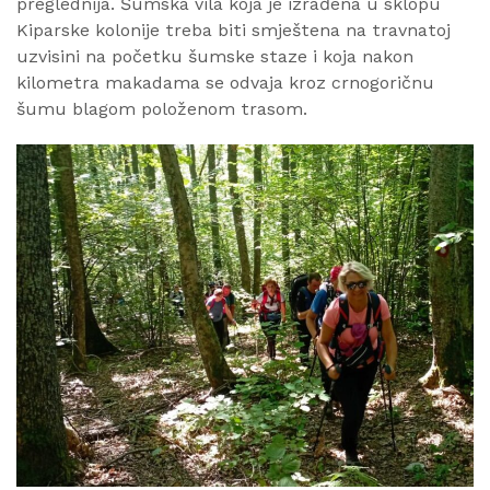
preglednija. Šumska vila koja je izrađena u sklopu
Kiparske kolonije treba biti smještena na travnatoj
uzvisini na početku šumske staze i koja nakon
kilometra makadama se odvaja kroz crnogoričnu
šumu blagom položenom trasom.