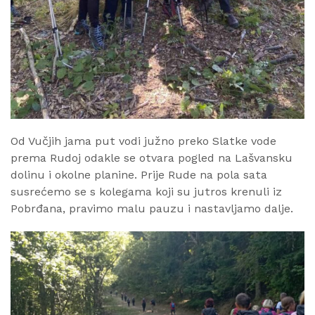
Od Vučjih jama put vodi južno preko Slatke vode
prema Rudoj odakle se otvara pogled na Lašvansku
dolinu i okolne planine. Prije Rude na pola sata
susrećemo se s kolegama koji su jutros krenuli iz
Pobrđana, pravimo malu pauzu i nastavljamo dalje.