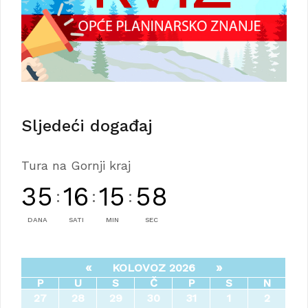
Sljedeći događaj
Tura na Gornji kraj
35
16
15
57
:
:
:
DANA
SATI
MIN
SEC
«
»
KOLOVOZ 2026
P
U
S
Č
P
S
N
27
28
29
30
31
1
2