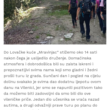
Do Lovačke kuće „Mravinjac“ stižemo oko 14 sati
nakon čega je uslijedilo druženje. Domaćinska
atmosfera i dobrodošlica bili su zaista iskreni i
prepoznatljivi svima nama koji smo gladni i žedni
prošli turu iz grada. Sunčani dan i pogled na cijelu
dolinu svakako je svima dao dodatnu ljepotu ovom
danu na Vilenici, jer smo se napunili pozitivom tako
da možemo biti zadovoljni da smo bili dio ove
vileničke priče. Jedan dio učesnika se vraća nazad
autima, a drugi odvažniji prave turu po planu do