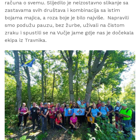
računa o svemu. Slijedilo je neizostavno slikanje sa
zastavama svih društava i kombinacija sa istim
bojama majica, a roza boje je bilo najviše. Napravili
smo podužu pauzu, bez žurbe, uživali na čistom
zraku i spustili se na Vučje jame gdje nas je dočekala
ekipa iz Travnika.