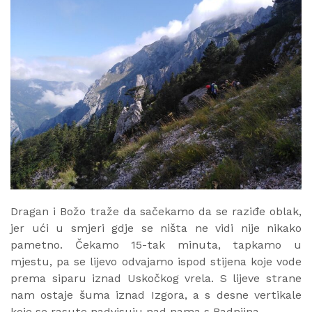
Dragan i Božo traže da sačekamo da se raziđe oblak,
jer ući u smjeri gdje se ništa ne vidi nije nikako
pametno. Čekamo 15-tak minuta, tapkamo u
mjestu, pa se lijevo odvajamo ispod stijena koje vode
prema siparu iznad Uskočkog vrela. S lijeve strane
nam ostaje šuma iznad Izgora, a s desne vertikale
koje se rasute nadvisuju nad nama s Badnjina.