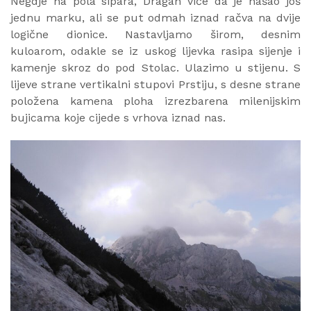
Negdje na pola sipara, Dragan viče da je našao još
jednu marku, ali se put odmah iznad račva na dvije
logične dionice. Nastavljamo širom, desnim
kuloarom, odakle se iz uskog lijevka rasipa sijenje i
kamenje skroz do pod Stolac. Ulazimo u stijenu. S
lijeve strane vertikalni stupovi Prstiju, s desne strane
položena kamena ploha izrezbarena milenijskim
bujicama koje cijede s vrhova iznad nas.