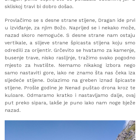
skliskoj travi bi dobro došao.
Provlačimo se s desne strane stijene, Dragan ide prvi
u izviđanje, za njim Božo. Naprijed se i nekako može,
nazad skoro nemoguće. S desne strane nam ostaju
vertikale, a slijeve strane špicasta stijena koju smo
odredili za orijentir. Grčevito se hvatamo za kamenje,
busenje trave, nisko raslijnje, tražimo svako pogodno
mjesto za hvatište. Nemamo nikakog izbora nego
samo nastaviti gore, iako ne znamo šta nas čeka iza
sljedeće stijene. Dolazimo na greben iznad špicaste
stijene. Prošle godine je Nenad puštao drona kroz te
kuloare. Odmaramo kratko i nastavljamo dalje, ovaj
put preko sipara, lakše je puno iako nam noge bježe
nazad.