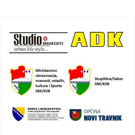
Navigacija
objava