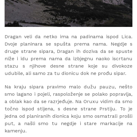
Dragan veli da netko ima na padinama ispod Lica.
Dvoje planinara se spušta prema nama. Negdje s
druge strane sipara, Dragan ih doziva da se spuste
niže i idu prema nama da izbjegnu naoko iscrtanu
stazu s njihove desne strane koje su divokoze
udubile, ali samo za tu dionicu dok ne prođu sipar.
Na kraju sipara pravimo malo dužu pauzu, nešto
smo lagano i pojeli, raspoloženje se polako popravlja,
a oblak kao da se razrjeđuje. Na Oruxu vidim da smo
točno ispod stijena, s desne strane Prstiju. To je
jedna od planiranih dionica koju smo osmatrali prošli
put, a našli smo tu negdje i stare markacije na
kamenju.