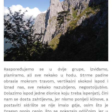
Raspoređujemo se u dvije grupe, izviđamo,
planiramo, ali sve nekako u hodu. Strme padine
obrasle mokrom travom, vertikalni skokovi ispod i
iznad nas, sve nekako nazubljeno, negostoljubivo.
Dolazimo ispod jedne dionice koju treba ispenjati, čini
nam se dosta zahtijevna, jer nismo ponijeli klinove, a
postaviti sidrište se nije imalo gdje, osim što je
Dragan ponio cepin, što se pokazalo odličnim, jer u