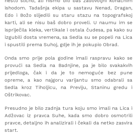
nešto slično, ali nismo bili baš zadovoljni konačnim
ishodom. Tadašnja ekipa u sastavu Nenad, Dragan,
Edo i Božo slijedili su staru stazu na topografskoj
karti, ali se nisu baš dobro proveli. U naumu im se
ispriječila kleka, vertikale i ostala čudesa, pa kako su
izgubili dosta vremena, sa Sedla su se popeli na Lica
i spustili prema Suhoj, gdje ih je pokupio Obrad.
Onda smo prije pola godine imali raspravu kako se
provući sa Sedla na Badnjine, pa je bilo svakakvih
prijedloga, čak i da je to nemoguće bez pune
opreme, a kao najgoru varijantu smo odabrali sa
Sedla kroz Tiholjicu, na Previju, Staninu gredu i
Oštrikovac.
Presudno je bilo zadnja tura koju smo imali na Lica i
Adžovac iz pravca Suhe, kada smo dobro osmotrili
pravce, detaljno ih analizirali i čekali da netko zasvira
start.