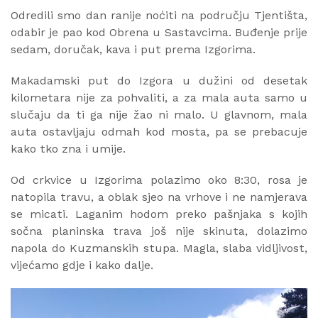
Odredili smo dan ranije noćiti na području Tjentišta,
odabir je pao kod Obrena u Sastavcima. Buđenje prije
sedam, doručak, kava i put prema Izgorima.
Makadamski put do Izgora u dužini od desetak
kilometara nije za pohvaliti, a za mala auta samo u
slučaju da ti ga nije žao ni malo. U glavnom, mala
auta ostavljaju odmah kod mosta, pa se prebacuje
kako tko zna i umije.
Od crkvice u Izgorima polazimo oko 8:30, rosa je
natopila travu, a oblak sjeo na vrhove i ne namjerava
se micati. Laganim hodom preko pašnjaka s kojih
sočna planinska trava još nije skinuta, dolazimo
napola do Kuzmanskih stupa. Magla, slaba vidljivost,
vijećamo gdje i kako dalje.