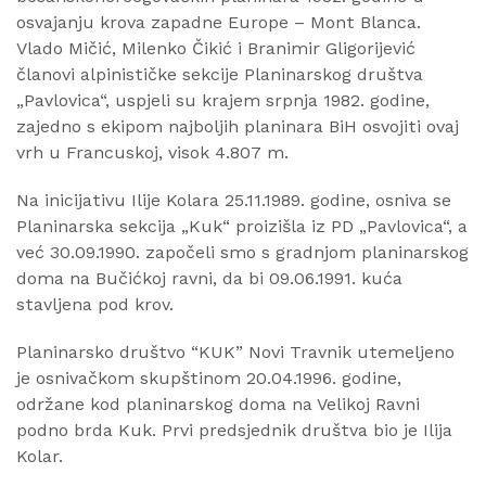
osvajanju krova zapadne Europe – Mont Blanca.
Vlado Mičić, Milenko Čikić i Branimir Gligorijević
članovi alpinističke sekcije Planinarskog društva
„Pavlovica“, uspjeli su krajem srpnja 1982. godine,
zajedno s ekipom najboljih planinara BiH osvojiti ovaj
vrh u Francuskoj, visok 4.807 m.
Na inicijativu Ilije Kolara 25.11.1989. godine, osniva se
Planinarska sekcija „Kuk“ proizišla iz PD „Pavlovica“, a
već 30.09.1990. započeli smo s gradnjom planinarskog
doma na Bučićkoj ravni, da bi 09.06.1991. kuća
stavljena pod krov.
Planinarsko društvo “KUK” Novi Travnik utemeljeno
je osnivačkom skupštinom 20.04.1996. godine,
održane kod planinarskog doma na Velikoj Ravni
podno brda Kuk. Prvi predsjednik društva bio je Ilija
Kolar.