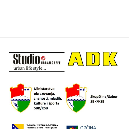
Navigacija
objava