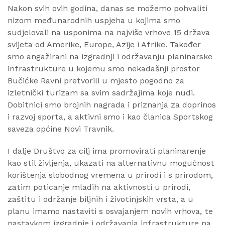
Nakon svih ovih godina, danas se možemo pohvaliti
nizom međunarodnih uspjeha u kojima smo
sudjelovali na usponima na najviše vrhove 15 država
svijeta od Amerike, Europe, Azije i Afrike. Također
smo angažirani na izgradnji i održavanju planinarske
infrastrukture u kojemu smo nekadašnji prostor
Bučićke Ravni pretvorili u mjesto pogodno za
izletnički turizam sa svim sadržajima koje nudi.
Dobitnici smo brojnih nagrada i priznanja za doprinos
i razvoj sporta, a aktivni smo i kao članica Sportskog
saveza općine Novi Travnik.
I dalje Društvo za cilj ima promovirati planinarenje
kao stil življenja, ukazati na alternativnu mogućnost
korištenja slobodnog vremena u prirodi i s prirodom,
zatim poticanje mladih na aktivnosti u prirodi,
zaštitu i održanje biljnih i životinjskih vrsta, a u
planu imamo nastaviti s osvajanjem novih vrhova, te
nastavkom izgradnje i održavanja infrastrukture na