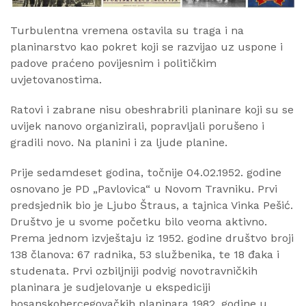
Turbulentna vremena ostavila su traga i na
planinarstvo kao pokret koji se razvijao uz uspone i
padove praćeno povijesnim i političkim
uvjetovanostima.
Ratovi i zabrane nisu obeshrabrili planinare koji su se
uvijek nanovo organizirali, popravljali porušeno i
gradili novo. Na planini i za ljude planine.
Prije sedamdeset godina, točnije 04.02.1952. godine
osnovano je PD „Pavlovica“ u Novom Travniku. Prvi
predsjednik bio je Ljubo Štraus, a tajnica Vinka Pešić.
Društvo je u svome početku bilo veoma aktivno.
Prema jednom izvještaju iz 1952. godine društvo broji
138 članova: 67 radnika, 53 službenika, te 18 đaka i
studenata. Prvi ozbiljniji podvig novotravničkih
planinara je sudjelovanje u ekspediciji
bosanskohercegovačkih planinara 1982. godine u