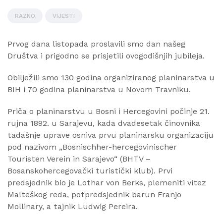
RAZNO
VIJESTI
Prvog dana listopada proslavili smo dan našeg
Društva i prigodno se prisjetili ovogodišnjih jubileja.
Obilježili smo 130 godina organiziranog planinarstva u
BIH i 70 godina planinarstva u Novom Travniku.
Priča o planinarstvu u Bosni i Hercegovini počinje 21.
rujna 1892. u Sarajevu, kada dvadesetak činovnika
tadašnje uprave osniva prvu planinarsku organizaciju
pod nazivom „Bosnischher-hercegovinischer
Touristen Verein in Sarajevo“ (BHTV –
Bosanskohercegovački turistički klub). Prvi
predsjednik bio je Lothar von Berks, plemeniti vitez
Malteškog reda, potpredsjednik barun Franjo
Mollinary, a tajnik Ludwig Pereira.