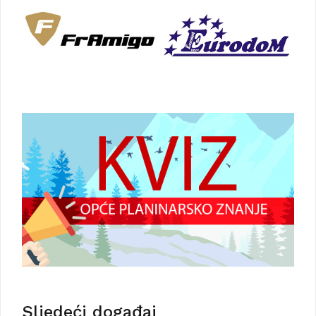
Sljedeći događaj