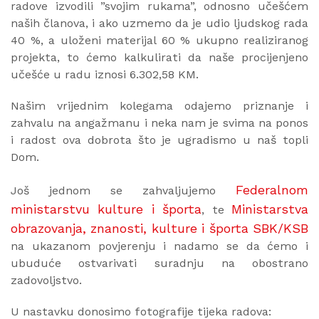
radove izvodili ”svojim rukama”, odnosno učešćem
naših članova, i ako uzmemo da je udio ljudskog rada
40 %, a uloženi materijal 60 % ukupno realiziranog
projekta, to ćemo kalkulirati da naše procijenjeno
učešće u radu iznosi 6.302,58 KM.
Našim vrijednim kolegama odajemo priznanje i
zahvalu na angažmanu i neka nam je svima na ponos
i radost ova dobrota što je ugradismo u naš topli
Dom.
Federalnom
Još jednom se zahvaljujemo
ministarstvu kulture i športa
Ministarstva
, te
obrazovanja, znanosti, kulture i športa SBK/KSB
na ukazanom povjerenju i nadamo se da ćemo i
ubuduće ostvarivati suradnju na obostrano
zadovoljstvo.
U nastavku donosimo fotografije tijeka radova: