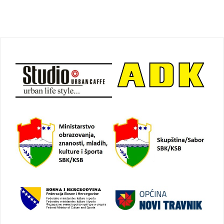
Navigacija
objava