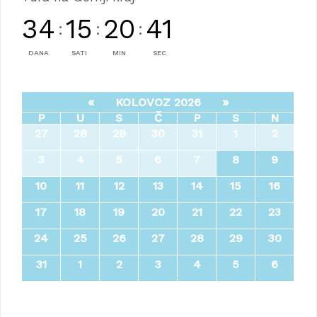
34
15
20
38
:
:
:
DANA
SATI
MIN
SEC
«
»
KOLOVOZ 2026
P
U
S
Č
P
S
N
27
28
29
30
31
1
2
3
4
5
6
7
8
9
10
11
12
13
14
15
16
17
18
19
20
21
22
23
24
25
26
27
28
29
30
31
1
2
3
4
5
6