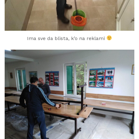
Ima sve da blista, k’o na reklami