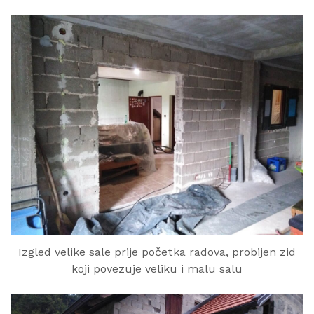
Izgled velike sale prije početka radova, probijen zid
koji povezuje veliku i malu salu