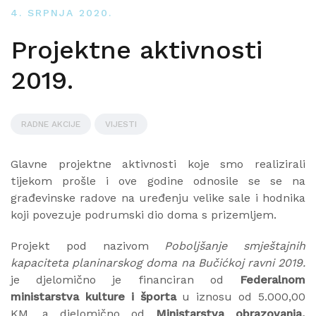
4. SRPNJA 2020.
Projektne aktivnosti
2019.
RADNE AKCIJE
VIJESTI
Glavne projektne aktivnosti koje smo realizirali
tijekom prošle i ove godine odnosile se se na
građevinske radove na uređenju velike sale i hodnika
koji povezuje podrumski dio doma s prizemljem.
Projekt pod nazivom
Poboljšanje smještajnih
kapaciteta planinarskog doma na Bučićkoj ravni 2019.
je djelomično je financiran od
Federalnom
ministarstva kulture i športa
u iznosu od 5.000,00
KM, a djelomično od
Ministarstva obrazovanja,