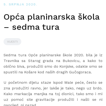
5. SRPNJA 2020.
Opća planinarska škola
– sedma tura
VIJESTI
Sedma tura Opće planinarske škole 2020. bila je iz
Travnika sa Starog grada na Bukovicu, a kako to
obično biva, produžili smo do Konjske, odakle smo se
spustili na Košare kod naših dragih Gučogoraca.
U početnom dijelu staze ispod Male peće, često se
zna produžiti ravno, jer lakše je tako, nego uz brdo.
Kako markacija manjka na toj dionici, tako smo i mi
uz pomoć sile gravitacije produžili i našli se ni
naprijed, ni nazad.