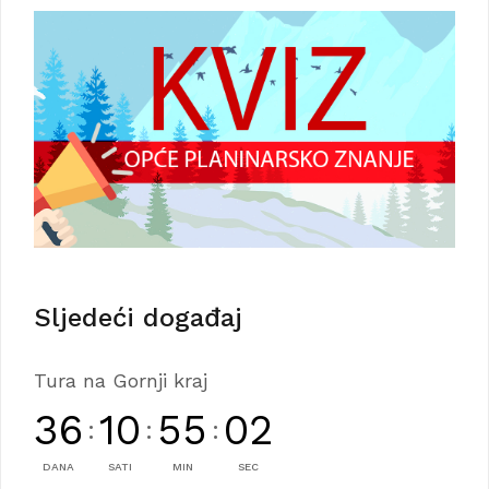
Sljedeći događaj
Tura na Gornji kraj
36
10
55
01
:
:
:
DANA
SATI
MIN
SEC