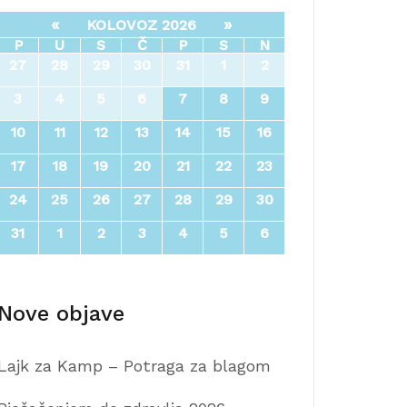
«
»
KOLOVOZ 2026
P
U
S
Č
P
S
N
27
28
29
30
31
1
2
3
4
5
6
7
8
9
10
11
12
13
14
15
16
17
18
19
20
21
22
23
24
25
26
27
28
29
30
31
1
2
3
4
5
6
Nove objave
Lajk za Kamp – Potraga za blagom