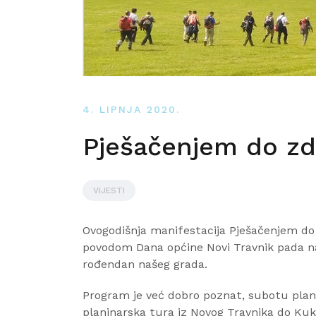
4. LIPNJA 2020.
Pješačenjem do zdr
VIJESTI
Ovogodišnja manifestacija Pješačenjem do 
povodom Dana općine Novi Travnik pada na s
rođendan našeg grada.
Program je već dobro poznat, subotu plani
planinarska tura iz Novog Travnika do Kuka 