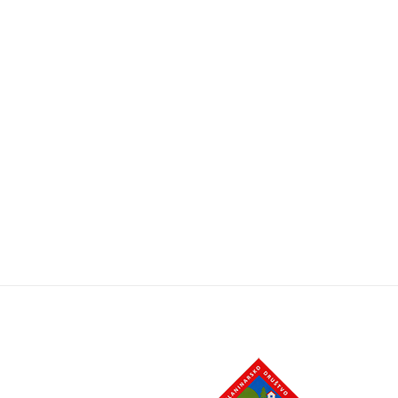
Navigacija
objava