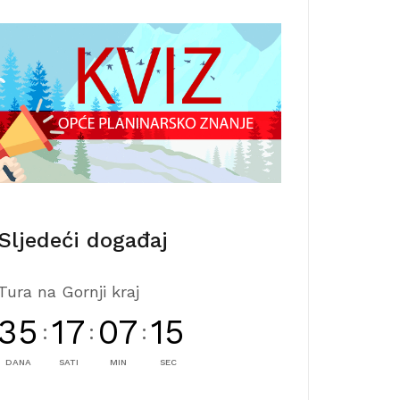
Sljedeći događaj
Tura na Gornji kraj
35
17
07
14
:
:
:
DANA
SATI
MIN
SEC