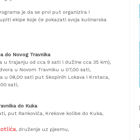
rograma je da se prvi put organizira i
okupiti ekipe koje će pokazati svoja kulinarska
ća do Novog Travnika
a u trajanju od cca 9 sati i dužine cca 35 km),
vora u Novom Travniku u 07,00 sati,
a u 08,00 sati put Skopinih Lokava i Krstaca,
00 sati,
ravnika do Kuka
ti, put Rankovića, Krekove kolibe do Kuka,
otlića
, druženje uz pjesmu,