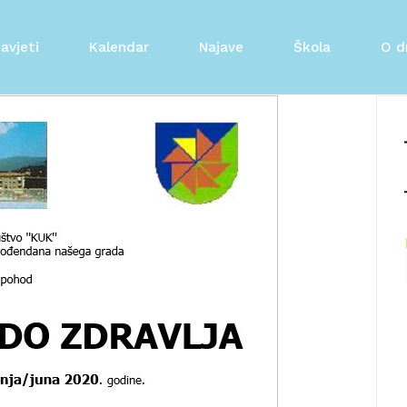
avjeti
Kalendar
Najave
Škola
O d