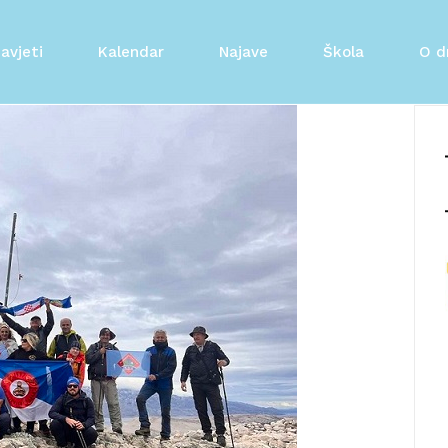
avjeti
Kalendar
Najave
Škola
O d