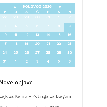
«
»
KOLOVOZ 2026
P
U
S
Č
P
S
N
27
28
29
30
31
1
2
3
4
5
6
7
8
9
10
11
12
13
14
15
16
17
18
19
20
21
22
23
24
25
26
27
28
29
30
31
1
2
3
4
5
6
Nove objave
Lajk za Kamp – Potraga za blagom