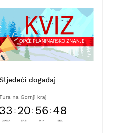
Sljedeći događaj
Tura na Gornji kraj
33
20
56
46
:
:
:
DANA
SATI
MIN
SEC