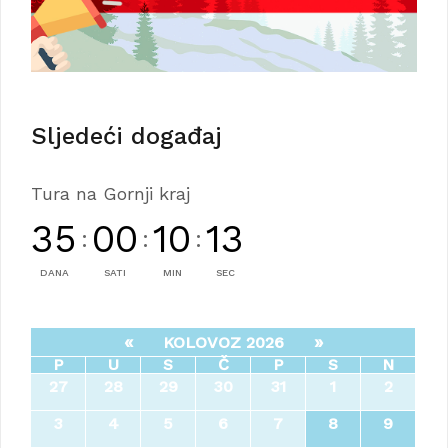
Sljedeći događaj
Tura na Gornji kraj
35
00
10
13
:
:
:
DANA
SATI
MIN
SEC
«
»
KOLOVOZ 2026
P
U
S
Č
P
S
N
27
28
29
30
31
1
2
3
4
5
6
7
8
9