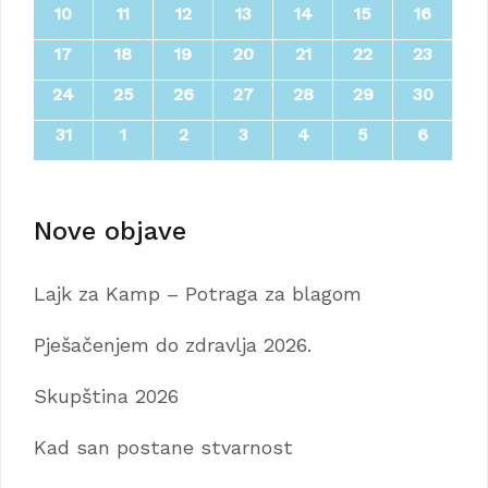
10
11
12
13
14
15
16
17
18
19
20
21
22
23
24
25
26
27
28
29
30
31
1
2
3
4
5
6
Nove objave
Lajk za Kamp – Potraga za blagom
Pješačenjem do zdravlja 2026.
Skupština 2026
Kad san postane stvarnost