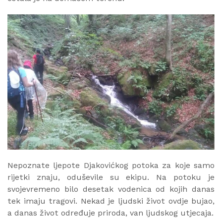
Nepoznate ljepote Djakovićkog potoka za koje samo
rijetki znaju, oduševile su ekipu. Na potoku je
svojevremeno bilo desetak vodenica od kojih danas
tek imaju tragovi. Nekad je ljudski život ovdje bujao,
a danas život određuje priroda, van ljudskog utjecaja.