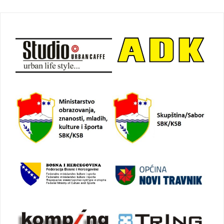
Navigacija
objava