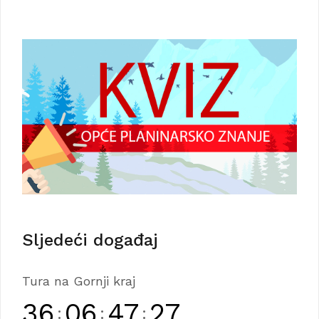
Sljedeći događaj
Tura na Gornji kraj
36
06
47
27
:
:
: