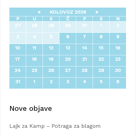
«
»
KOLOVOZ 2026
P
U
S
Č
P
S
N
27
28
29
30
31
1
2
3
4
5
6
7
8
9
10
11
12
13
14
15
16
17
18
19
20
21
22
23
24
25
26
27
28
29
30
31
1
2
3
4
5
6
Nove objave
Lajk za Kamp – Potraga za blagom