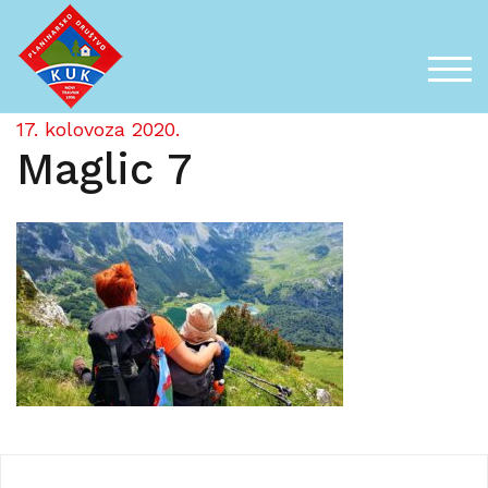
Skip
to
content
TOG
17. kolovoza 2020.
Maglic 7
Navigacija