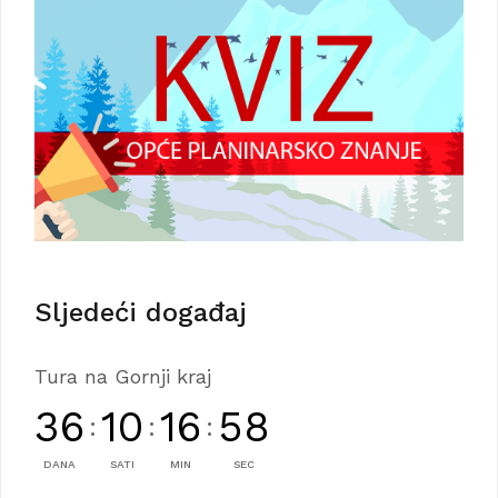
Sljedeći događaj
Tura na Gornji kraj
36
10
16
58
:
:
:
DANA
SATI
MIN
SEC