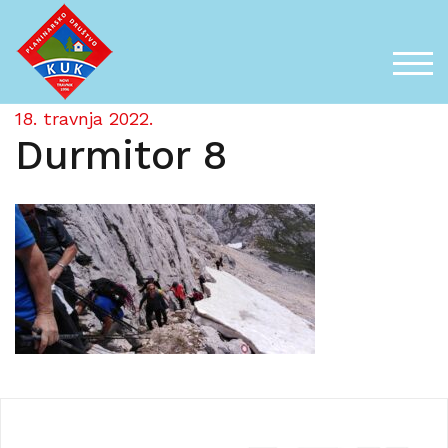
Skip
to
content
TOG
18. travnja 2022.
Durmitor 8
Navigacija
objava