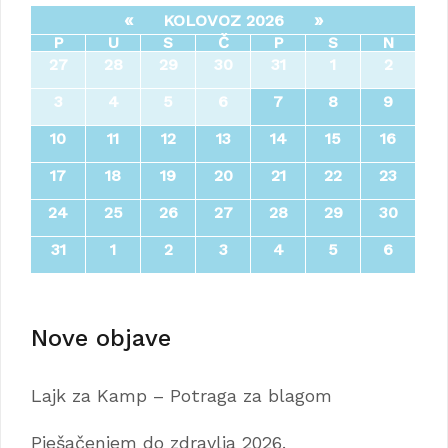
«
»
KOLOVOZ 2026
P
U
S
Č
P
S
N
27
28
29
30
31
1
2
3
4
5
6
7
8
9
10
11
12
13
14
15
16
17
18
19
20
21
22
23
24
25
26
27
28
29
30
31
1
2
3
4
5
6
Nove objave
Lajk za Kamp – Potraga za blagom
Pješačenjem do zdravlja 2026.