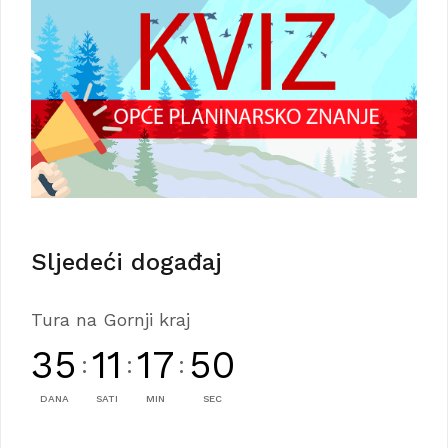
Sljedeći događaj
Tura na Gornji kraj
35
11
17
50
:
:
:
DANA
SATI
MIN
SEC