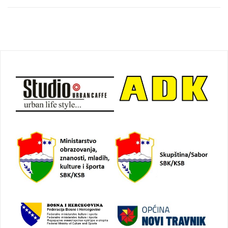
Navigacija
objava