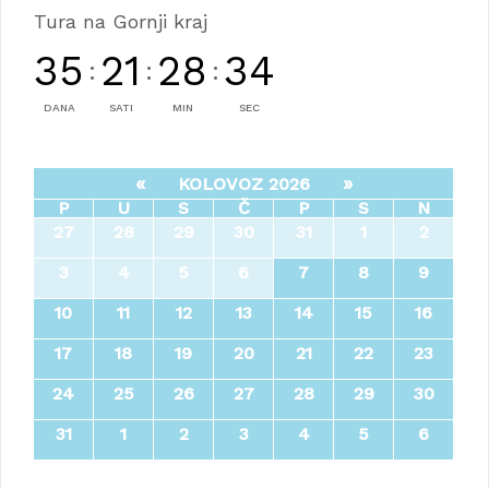
Tura na Gornji kraj
35
21
28
34
:
:
:
DANA
SATI
MIN
SEC
«
»
KOLOVOZ 2026
P
U
S
Č
P
S
N
27
28
29
30
31
1
2
3
4
5
6
7
8
9
10
11
12
13
14
15
16
17
18
19
20
21
22
23
24
25
26
27
28
29
30
31
1
2
3
4
5
6