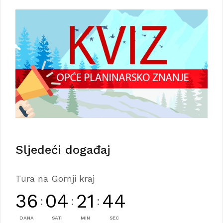
Sljedeći događaj
Tura na Gornji kraj
36
04
21
43
:
:
:
DANA
SATI
MIN
SEC