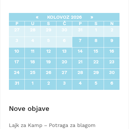
«
»
KOLOVOZ 2026
P
U
S
Č
P
S
N
27
28
29
30
31
1
2
3
4
5
6
7
8
9
10
11
12
13
14
15
16
17
18
19
20
21
22
23
24
25
26
27
28
29
30
31
1
2
3
4
5
6
Nove objave
Lajk za Kamp – Potraga za blagom