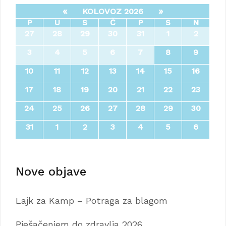
«
»
KOLOVOZ 2026
P
U
S
Č
P
S
N
27
28
29
30
31
1
2
3
4
5
6
7
8
9
10
11
12
13
14
15
16
17
18
19
20
21
22
23
24
25
26
27
28
29
30
31
1
2
3
4
5
6
Nove objave
Lajk za Kamp – Potraga za blagom
Pješačenjem do zdravlja 2026.