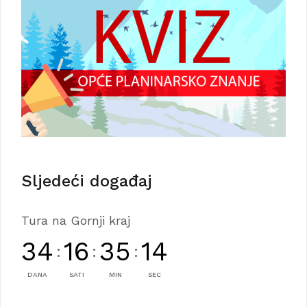
Sljedeći događaj
Tura na Gornji kraj
34
16
35
13
:
:
:
DANA
SATI
MIN
SEC