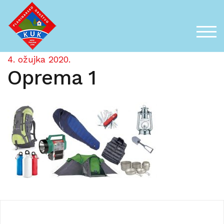
Skip
to
content
TOG
4. ožujka 2020.
Oprema 1
Navigacija
objava