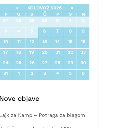
«
»
KOLOVOZ 2026
P
U
S
Č
P
S
N
27
28
29
30
31
1
2
3
4
5
6
7
8
9
10
11
12
13
14
15
16
17
18
19
20
21
22
23
24
25
26
27
28
29
30
31
1
2
3
4
5
6
Nove objave
Lajk za Kamp – Potraga za blagom