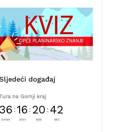
Sljedeći događaj
Tura na Gornji kraj
36
16
20
42
:
:
:
DANA
SATI
MIN
SEC