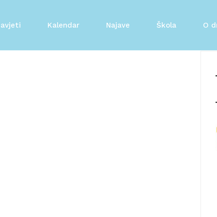
avjeti
Kalendar
Najave
Škola
O d