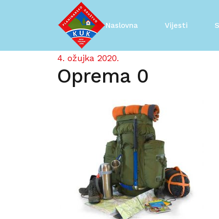
Skip
to
Naslovna
Vijesti
S
content
4. ožujka 2020.
Oprema 0