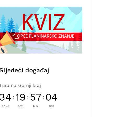
Sljedeći događaj
Tura na Gornji kraj
34
19
57
04
:
:
:
DANA
SATI
MIN
SEC