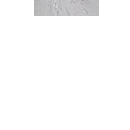
Navigacija
objava