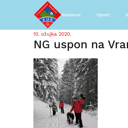
Skip
to
Naslovna
Vijesti
S
content
10. ožujka 2020.
NG uspon na Vra