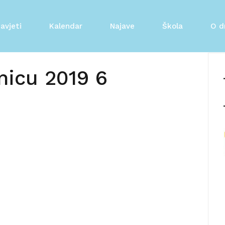
avjeti
Kalendar
Najave
Škola
O d
nicu 2019 6