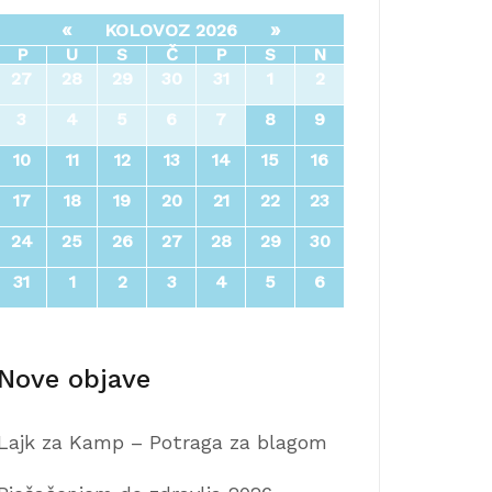
«
»
KOLOVOZ 2026
P
U
S
Č
P
S
N
27
28
29
30
31
1
2
3
4
5
6
7
8
9
10
11
12
13
14
15
16
17
18
19
20
21
22
23
24
25
26
27
28
29
30
31
1
2
3
4
5
6
Nove objave
Lajk za Kamp – Potraga za blagom