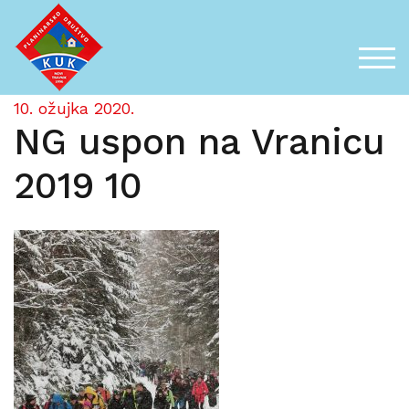
Skip
to
content
TOG
10. ožujka 2020.
NG uspon na Vranicu
2019 10