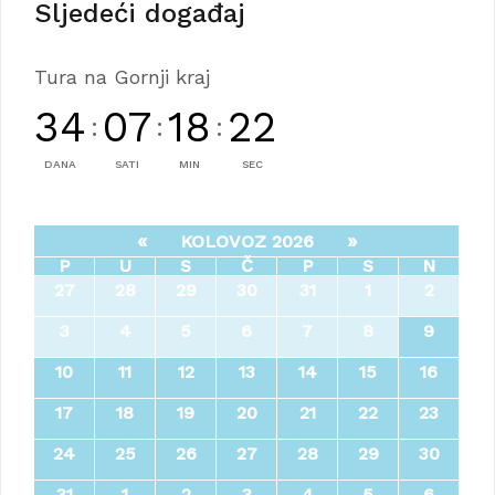
Sljedeći događaj
Tura na Gornji kraj
34
07
18
21
:
:
:
DANA
SATI
MIN
SEC
«
»
KOLOVOZ 2026
P
U
S
Č
P
S
N
27
28
29
30
31
1
2
3
4
5
6
7
8
9
10
11
12
13
14
15
16
17
18
19
20
21
22
23
24
25
26
27
28
29
30
31
1
2
3
4
5
6