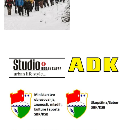
Navigacija
objava