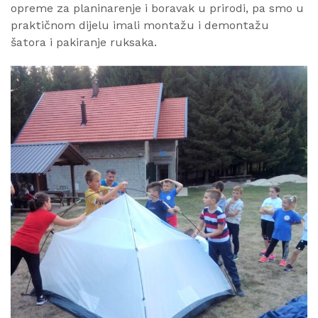
opreme za planinarenje i boravak u prirodi, pa smo u
praktičnom dijelu imali montažu i demontažu
šatora i pakiranje ruksaka.