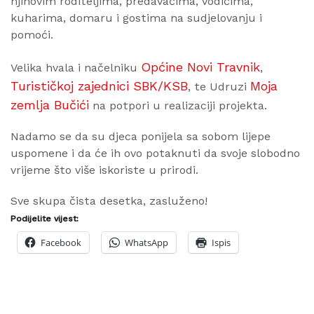
njihovim roditeljima, predavačima, vodičima,
kuharima, domaru i gostima na sudjelovanju i
pomoći.
Općine Novi Travnik
Velika hvala i načelniku
,
Turističkoj zajednici SBK/KSB
Moja
, te Udruzi
zemlja Bučići
na potpori u realizaciji projekta.
Nadamo se da su djeca ponijela sa sobom lijepe
uspomene i da će ih ovo potaknuti da svoje slobodno
vrijeme što više iskoriste u prirodi.
Sve skupa čista desetka, zasluženo!
Podijelite vijest:
Facebook
WhatsApp
Ispis