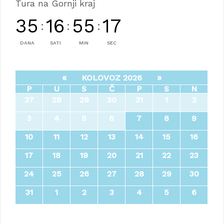
Tura na Gornji kraj
35
16
55
16
:
:
:
DANA
SATI
MIN
SEC
«
»
KOLOVOZ 2026
P
U
S
Č
P
S
N
27
28
29
30
31
1
2
3
4
5
6
7
8
9
10
11
12
13
14
15
16
17
18
19
20
21
22
23
24
25
26
27
28
29
30
31
1
2
3
4
5
6