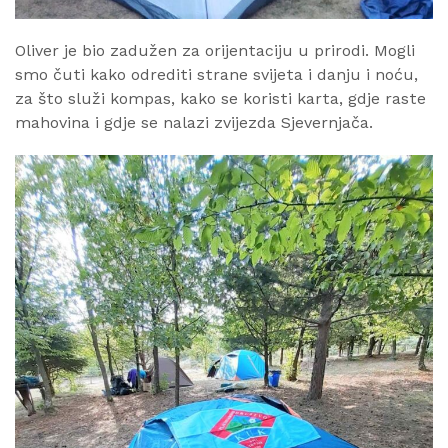
Oliver je bio zadužen za orijentaciju u prirodi. Mogli
smo čuti kako odrediti strane svijeta i danju i noću,
za što služi kompas, kako se koristi karta, gdje raste
mahovina i gdje se nalazi zvijezda Sjevernjača.