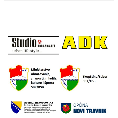
Navigacija
objava