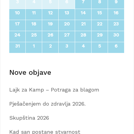
3
4
5
6
7
8
9
10
11
12
13
14
15
16
17
18
19
20
21
22
23
24
25
26
27
28
29
30
31
1
2
3
4
5
6
Nove objave
Lajk za Kamp – Potraga za blagom
Pješačenjem do zdravlja 2026.
Skupština 2026
Kad san postane stvarnost