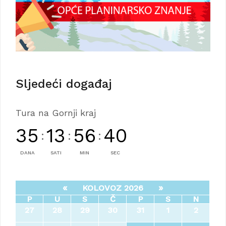
Sljedeći događaj
Tura na Gornji kraj
35
13
56
39
:
:
:
DANA
SATI
MIN
SEC
«
»
KOLOVOZ 2026
P
U
S
Č
P
S
N
27
28
29
30
31
1
2