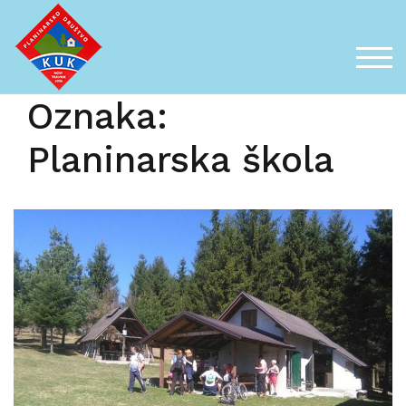
Skip
to
content
TOG
Oznaka:
Planinarska škola