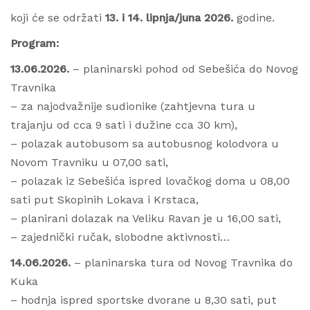
koji će se održati
13. i 14. lipnja/juna 2026.
godine.
Program:
13.06.2026.
– planinarski pohod od Sebešića do Novog
Travnika
– za najodvažnije sudionike (zahtjevna tura u
trajanju od cca 9 sati i dužine cca 30 km),
– polazak autobusom sa autobusnog kolodvora u
Novom Travniku u 07,00 sati,
– polazak iz Sebešića ispred lovačkog doma u 08,00
sati put Skopinih Lokava i Krstaca,
– planirani dolazak na Veliku Ravan je u 16,00 sati,
– zajednički ručak, slobodne aktivnosti…
14.06.2026.
– planinarska tura od Novog Travnika do
Kuka
– hodnja ispred sportske dvorane u 8,30 sati, put