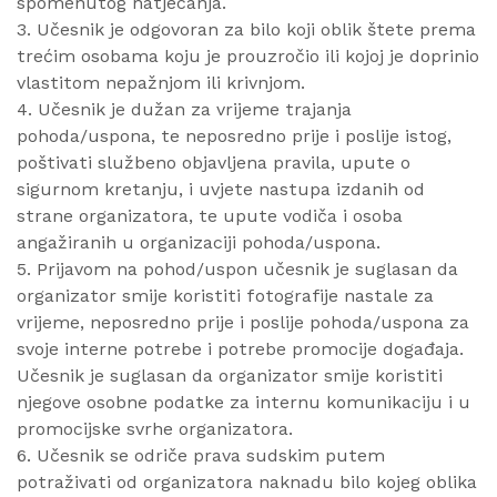
spomenutog natjecanja.
3. Učesnik je odgovoran za bilo koji oblik štete prema
trećim osobama koju je prouzročio ili kojoj je doprinio
vlastitom nepažnjom ili krivnjom.
4. Učesnik je dužan za vrijeme trajanja
pohoda/uspona, te neposredno prije i poslije istog,
poštivati službeno objavljena pravila, upute o
sigurnom kretanju, i uvjete nastupa izdanih od
strane organizatora, te upute vodiča i osoba
angažiranih u organizaciji pohoda/uspona.
5. Prijavom na pohod/uspon učesnik je suglasan da
organizator smije koristiti fotografije nastale za
vrijeme, neposredno prije i poslije pohoda/uspona za
svoje interne potrebe i potrebe promocije događaja.
Učesnik je suglasan da organizator smije koristiti
njegove osobne podatke za internu komunikaciju i u
promocijske svrhe organizatora.
6. Učesnik se odriče prava sudskim putem
potraživati od organizatora naknadu bilo kojeg oblika