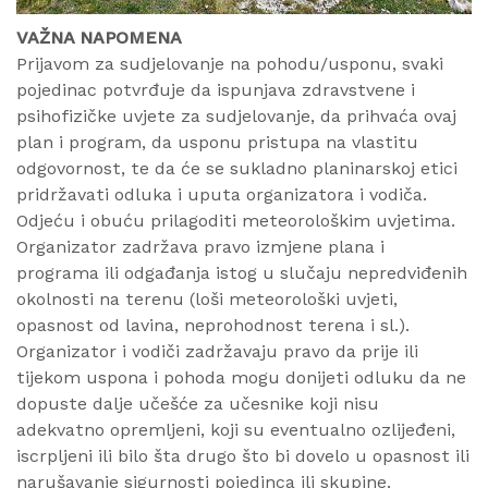
VAŽNA NAPOMENA
Prijavom za sudjelovanje na pohodu/usponu, svaki
pojedinac potvrđuje da ispunjava zdravstvene i
psihofizičke uvjete za sudjelovanje, da prihvaća ovaj
plan i program, da usponu pristupa na vlastitu
odgovornost, te da će se sukladno planinarskoj etici
pridržavati odluka i uputa organizatora i vodiča.
Odjeću i obuću prilagoditi meteorološkim uvjetima.
Organizator zadržava pravo izmjene plana i
programa ili odgađanja istog u slučaju nepredviđenih
okolnosti na terenu (loši meteorološki uvjeti,
opasnost od lavina, neprohodnost terena i sl.).
Organizator i vodiči zadržavaju pravo da prije ili
tijekom uspona i pohoda mogu donijeti odluku da ne
dopuste dalje učešće za učesnike koji nisu
adekvatno opremljeni, koji su eventualno ozlijeđeni,
iscrpljeni ili bilo šta drugo što bi dovelo u opasnost ili
narušavanje sigurnosti pojedinca ili skupine.