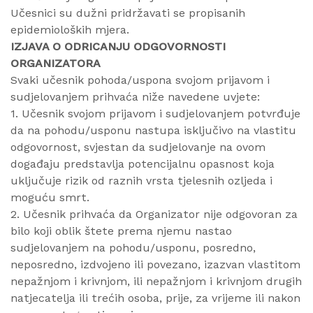
Učesnici su dužni pridržavati se propisanih
epidemioloških mjera.
IZJAVA O ODRICANJU ODGOVORNOSTI
ORGANIZATORA
Svaki učesnik pohoda/uspona svojom prijavom i
sudjelovanjem prihvaća niže navedene uvjete:
1. Učesnik svojom prijavom i sudjelovanjem potvrđuje
da na pohodu/usponu nastupa isključivo na vlastitu
odgovornost, svjestan da sudjelovanje na ovom
događaju predstavlja potencijalnu opasnost koja
uključuje rizik od raznih vrsta tjelesnih ozljeda i
moguću smrt.
2. Učesnik prihvaća da Organizator nije odgovoran za
bilo koji oblik štete prema njemu nastao
sudjelovanjem na pohodu/usponu, posredno,
neposredno, izdvojeno ili povezano, izazvan vlastitom
nepažnjom i krivnjom, ili nepažnjom i krivnjom drugih
natjecatelja ili trećih osoba, prije, za vrijeme ili nakon