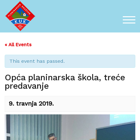
Skip
to
content
TOG
« All Events
This event has passed.
Opća planinarska škola, treće
predavanje
9. travnja 2019.