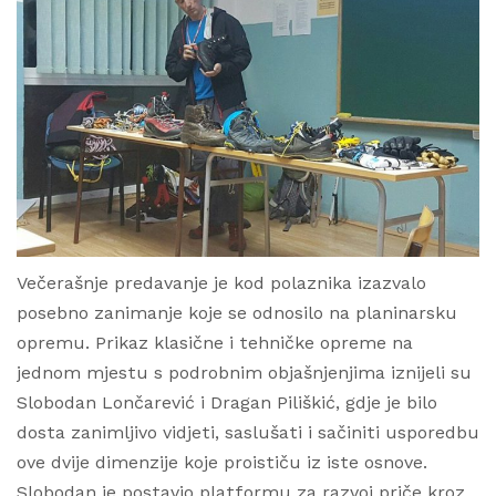
Večerašnje predavanje je kod polaznika izazvalo
posebno zanimanje koje se odnosilo na planinarsku
opremu. Prikaz klasične i tehničke opreme na
jednom mjestu s podrobnim objašnjenjima iznijeli su
Slobodan Lončarević i Dragan Piliškić, gdje je bilo
dosta zanimljivo vidjeti, saslušati i sačiniti usporedbu
ove dvije dimenzije koje proističu iz iste osnove.
Slobodan je postavio platformu za razvoj priče kroz