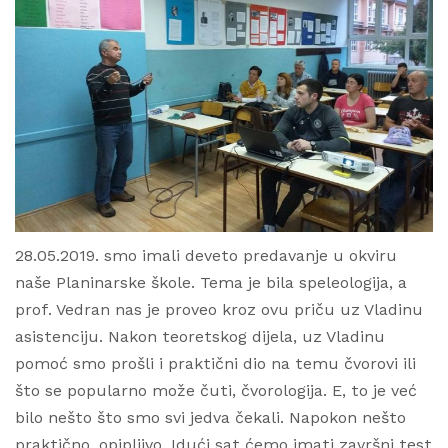
28.05.2019. smo imali deveto predavanje u okviru
naše Planinarske škole. Tema je bila speleologija, a
prof. Vedran nas je proveo kroz ovu priču uz Vladinu
asistenciju. Nakon teoretskog dijela, uz Vladinu
pomoć smo prošli i praktični dio na temu čvorovi ili
što se popularno može čuti, čvorologija. E, to je već
bilo nešto što smo svi jedva čekali. Napokon nešto
praktično, opipljivo. Idući sat ćemo imati završni test