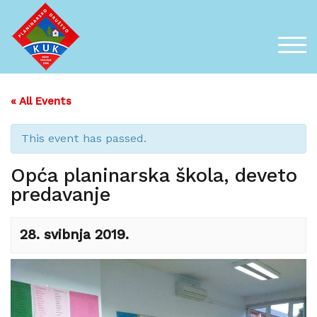
Skip
to
content
TOG
« All Events
This event has passed.
Opća planinarska škola, deveto
predavanje
28. svibnja 2019.