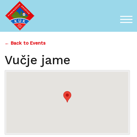
Skip
to
content
TOG
← Back to Events
Vučje jame