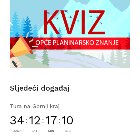
Sljedeći događaj
Tura na Gornji kraj
34
12
17
09
:
:
:
DANA
SATI
MIN
SEC