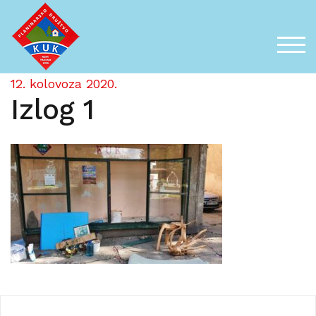
Skip
to
content
TOG
12. kolovoza 2020.
Izlog 1
Navigacija