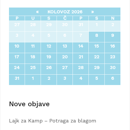
«
»
KOLOVOZ 2026
P
U
S
Č
P
S
N
27
28
29
30
31
1
2
3
4
5
6
7
8
9
10
11
12
13
14
15
16
17
18
19
20
21
22
23
24
25
26
27
28
29
30
31
1
2
3
4
5
6
Nove objave
Lajk za Kamp – Potraga za blagom