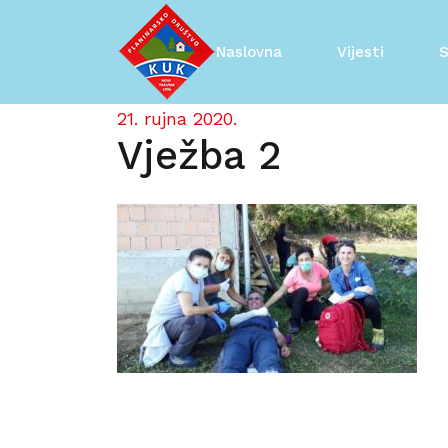
Skip
to
Naslovna
Vijesti
S
content
21. rujna 2020.
Vježba 2
Navigacija