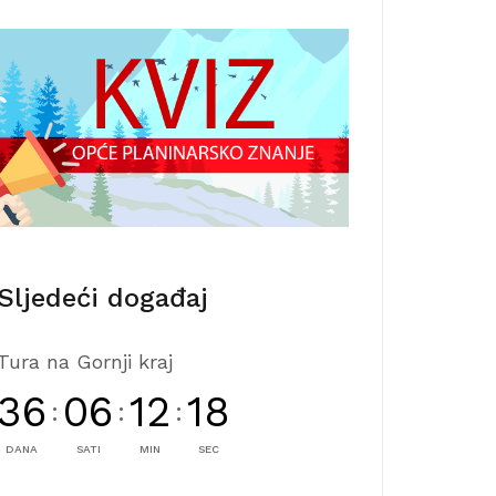
Sljedeći događaj
Tura na Gornji kraj
36
06
12
17
:
:
:
DANA
SATI
MIN
SEC