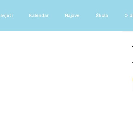
avjeti
Kalendar
Najave
Škola
O d