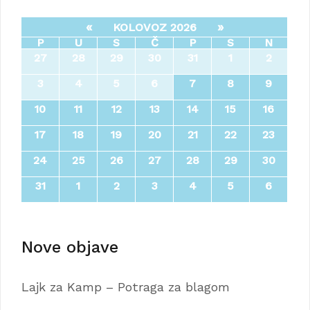
«
»
KOLOVOZ 2026
P
U
S
Č
P
S
N
27
28
29
30
31
1
2
3
4
5
6
7
8
9
10
11
12
13
14
15
16
17
18
19
20
21
22
23
24
25
26
27
28
29
30
31
1
2
3
4
5
6
Nove objave
Lajk za Kamp – Potraga za blagom