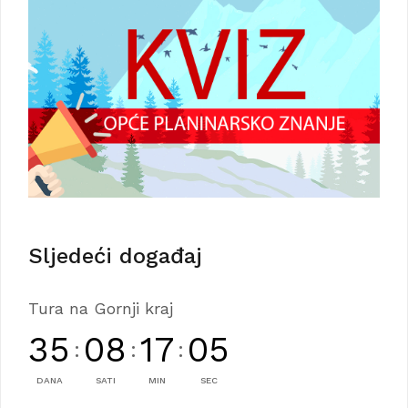
Sljedeći događaj
Tura na Gornji kraj
35
08
17
04
:
:
:
DANA
SATI
MIN
SEC