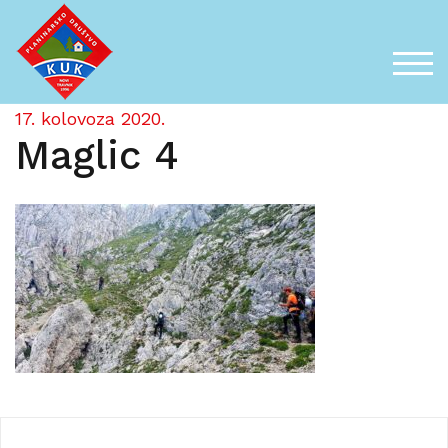
Skip
to
content
TOG
17. kolovoza 2020.
Maglic 4
Navigacija