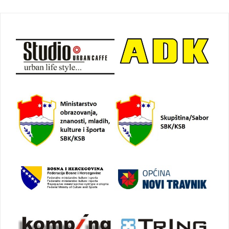
Navigacija
objava