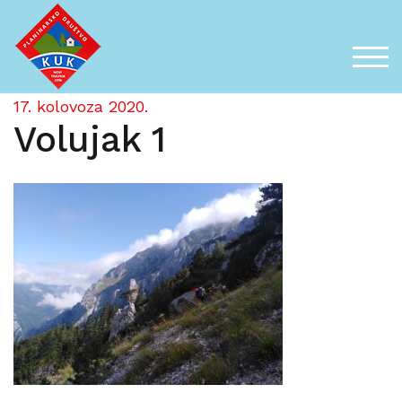
Skip
to
content
TOG
17. kolovoza 2020.
Volujak 1