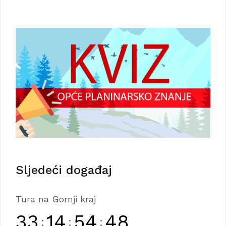
Sljedeći događaj
Tura na Gornji kraj
33
14
54
47
:
:
: