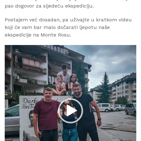
pao dogovor za sljedeću ekspediciju.
Postajem već dosadan, pa uživajte u kratkom videu
koji će vam bar malo dočarati ljepotu naše
ekspedicije na Monte Rosu.
Reproduktor
videozapisa