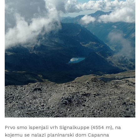
Prvo smo ispenjali vrh Signalkuppe (4554 m), na
kojemu se nalazi planinarski dom Capanna