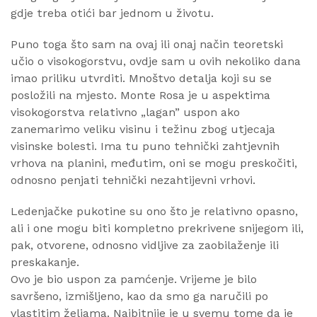
gdje treba otići bar jednom u životu.
Puno toga što sam na ovaj ili onaj način teoretski
učio o visokogorstvu, ovdje sam u ovih nekoliko dana
imao priliku utvrditi. Mnoštvo detalja koji su se
posložili na mjesto. Monte Rosa je u aspektima
visokogorstva relativno „lagan” uspon ako
zanemarimo veliku visinu i težinu zbog utjecaja
visinske bolesti. Ima tu puno tehnički zahtjevnih
vrhova na planini, međutim, oni se mogu preskočiti,
odnosno penjati tehnički nezahtijevni vrhovi.
Ledenjačke pukotine su ono što je relativno opasno,
ali i one mogu biti kompletno prekrivene snijegom ili,
pak, otvorene, odnosno vidljive za zaobilaženje ili
preskakanje.
Ovo je bio uspon za pamćenje. Vrijeme je bilo
savršeno, izmišljeno, kao da smo ga naručili po
vlastitim željama. Najbitnije je u svemu tome da je