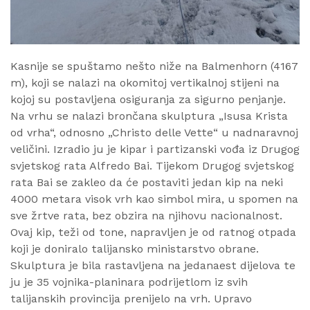
Kasnije se spuštamo nešto niže na Balmenhorn (4167
m), koji se nalazi na okomitoj vertikalnoj stijeni na
kojoj su postavljena osiguranja za sigurno penjanje.
Na vrhu se nalazi brončana skulptura „Isusa Krista
od vrha“, odnosno „Christo delle Vette“ u nadnaravnoj
veličini. Izradio ju je kipar i partizanski vođa iz Drugog
svjetskog rata Alfredo Bai. Tijekom Drugog svjetskog
rata Bai se zakleo da će postaviti jedan kip na neki
4000 metara visok vrh kao simbol mira, u spomen na
sve žrtve rata, bez obzira na njihovu nacionalnost.
Ovaj kip, teži od tone, napravljen je od ratnog otpada
koji je doniralo talijansko ministarstvo obrane.
Skulptura je bila rastavljena na jedanaest dijelova te
ju je 35 vojnika-planinara podrijetlom iz svih
talijanskih provincija prenijelo na vrh. Upravo