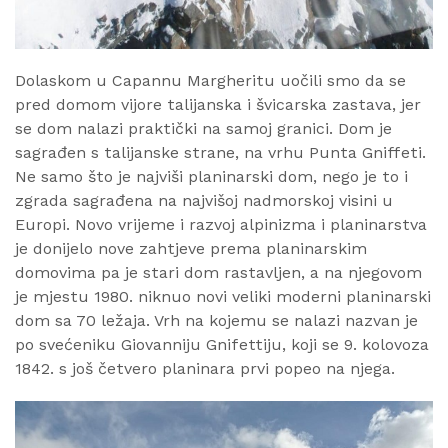
Dolaskom u Capannu Margheritu uočili smo da se
pred domom vijore talijanska i švicarska zastava, jer
se dom nalazi praktički na samoj granici. Dom je
sagrađen s talijanske strane, na vrhu Punta Gniffeti.
Ne samo što je najviši planinarski dom, nego je to i
zgrada sagrađena na najvišoj nadmorskoj visini u
Europi. Novo vrijeme i razvoj alpinizma i planinarstva
je donijelo nove zahtjeve prema planinarskim
domovima pa je stari dom rastavljen, a na njegovom
je mjestu 1980. niknuo novi veliki moderni planinarski
dom sa 70 ležaja. Vrh na kojemu se nalazi nazvan je
po svećeniku Giovanniju Gnifettiju, koji se 9. kolovoza
1842. s još četvero planinara prvi popeo na njega.