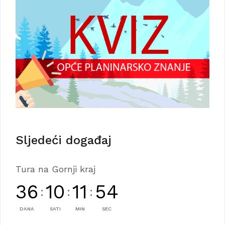
Sljedeći događaj
Tura na Gornji kraj
36
10
11
51
:
:
:
DANA
SATI
MIN
SEC