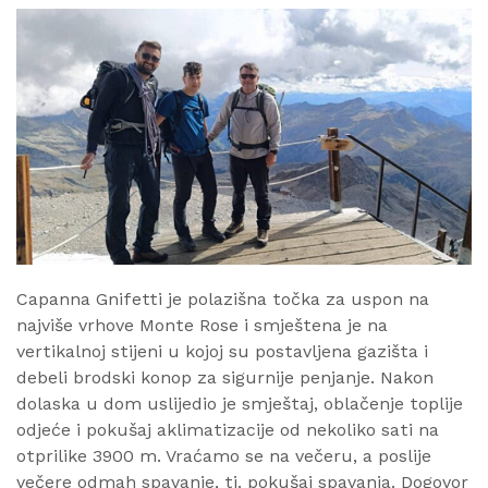
Capanna Gnifetti je polazišna točka za uspon na
najviše vrhove Monte Rose i smještena je na
vertikalnoj stijeni u kojoj su postavljena gazišta i
debeli brodski konop za sigurnije penjanje. Nakon
dolaska u dom uslijedio je smještaj, oblačenje toplije
odjeće i pokušaj aklimatizacije od nekoliko sati na
otprilike 3900 m. Vraćamo se na večeru, a poslije
večere odmah spavanje, tj. pokušaj spavanja. Dogovor