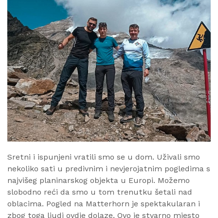
Sretni i ispunjeni vratili smo se u dom. Uživali smo
nekoliko sati u predivnim i nevjerojatnim pogledima s
najvišeg planinarskog objekta u Europi. Možemo
slobodno reći da smo u tom trenutku šetali nad
oblacima. Pogled na Matterhorn je spektakularan i
zbog toga ljudi ovdje dolaze. Ovo je stvarno mjesto