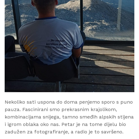
Nekoliko sati uspona do doma penjemo sporo s puno
pauza. Fascinirani smo prekrasnim krajolikom,
kombinacijama snijega, tamno smeđih alpskih stijena
i igrom oblaka oko nas. Petar je na tome dijelu bio
zadužen za fotografiranje, a radio je to savršeno.