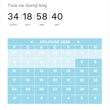
Tura na Gornji kraj
34
18
58
39
:
:
:
DANA
SATI
MIN
SEC
«
»
KOLOVOZ 2026
P
U
S
Č
P
S
N
27
28
29
30
31
1
2
3
4
5
6
7
8
9
10
11
12
13
14
15
16
17
18
19
20
21
22
23
24
25
26
27
28
29
30
31
1
2
3
4
5
6