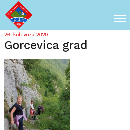
Skip
to
content
TOG
26. kolovoza 2020.
Gorcevica grad